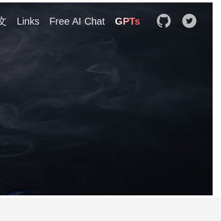
文
Links
Free AI Chat
GPTs